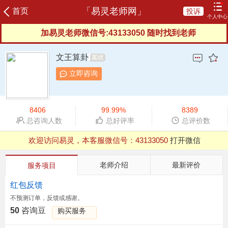
「易灵老师网」
首页
投诉
个人中心
加易灵老师微信号:43133050 随时找到老师
登录
注册
加易灵老师微信号:43133050 随时找到老师
咨询记录
我的订单
充值咨询豆
我的评价
文王算卦
我的信箱
服务协议
服务反馈
新晋老师
立即咨询
榜单老师
申请成为老师
8406
99.99%
8389
总咨询人数
总好评率
总评价数
欢迎访问易灵，本客服微信号：
43133050
打开微信
QQ浏览器支付有异常，建议用微信、UC等其他浏览器
欢迎访问易灵，本客服微信号：
43133050
打开微信
QQ浏览器支付有异常，建议用微信、UC等其他浏览器
老师介绍
最新评价
服务项目
红包反馈
不预测订单，反馈或感谢。
50
咨询豆
购买服务