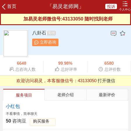
「易灵老师网」
首页
投诉
个人中心
加易灵老师微信号:43133050 随时找到老师
登录
注册
加易灵老师微信号:43133050 随时找到老师
咨询记录
我的订单
充值咨询豆
我的评价
八卦石
我的信箱
服务协议
服务反馈
新晋老师
立即咨询
榜单老师
申请成为老师
6648
99.98%
6580
总咨询人数
总好评率
总评价数
欢迎访问易灵，本客服微信号：
43133050
打开微信
QQ浏览器支付有异常，建议用微信、UC等其他浏览器
欢迎访问易灵，本客服微信号：
43133050
打开微信
老师介绍
最新评价
服务项目
QQ浏览器支付有异常，建议用微信、UC等其他浏览器
小红包
不看事情，简单聊天
50
咨询豆
购买服务