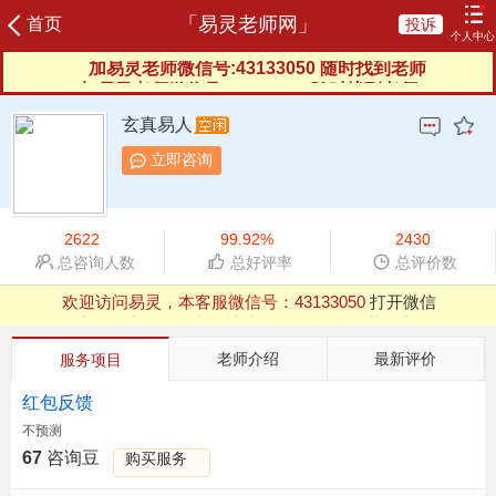
「易灵老师网」
首页
投诉
个人中心
加易灵老师微信号:43133050 随时找到老师
加易灵老师微信号:43133050 随时找到老师
登录
注册
咨询记录
我的订单
充值咨询豆
我的评价
玄真易人
我的信箱
服务协议
服务反馈
新晋老师
立即咨询
榜单老师
申请成为老师
2622
99.92%
2430
总咨询人数
总好评率
总评价数
欢迎访问易灵，本客服微信号：
43133050
打开微信
QQ浏览器支付有异常，建议用微信、UC等其他浏览器
欢迎访问易灵，本客服微信号：
43133050
打开微信
QQ浏览器支付有异常，建议用微信、UC等其他浏览器
老师介绍
最新评价
服务项目
红包反馈
不预测
67
咨询豆
购买服务