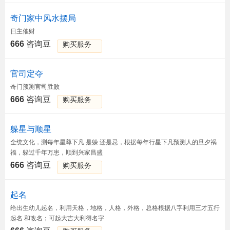
奇门家中风水摆局
日主催财
666
咨询豆
购买服务
官司定夺
奇门预测官司胜败
666
咨询豆
购买服务
躲星与顺星
全统文化，测每年星尊下凡 是躲 还是忌，根据每年行星下凡预测人的旦夕祸
福，躲过千年万患，顺到兴家昌盛
666
咨询豆
购买服务
起名
给出生幼儿起名，利用天格，地格，人格，外格，总格根据八字利用三才五行
起名 和改名；可起大吉大利得名字