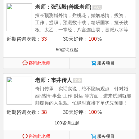
老师：张弘毅(善缘老师)
擅长预测婚外情，烂桃花，婚姻感情，投资，
工作，提职，预测数十载，精研国学，擅长铁
板、太乙，一掌经，八宫连山易，盲派八字等
多种预测等，欢迎咨询
近期咨询次数：
33
30天好评：
100
%
50咨询豆起
咨询此老师
服务项目
老师：市井传人
奇门传承，实话实说，绝不隐瞒观点，针对婚
姻·感情·事业·工作·财运·等方面，进来试测就能
颠覆你的人生观。忙碌时直接下单优先预测！
近期咨询次数：
38
30天好评：
100
%
100咨询豆起
咨询此老师
服务项目