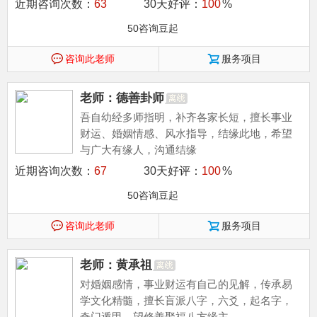
近期咨询次数：
63
30天好评：
100
%
50咨询豆起
咨询此老师
服务项目
老师：德善卦师
吾自幼经多师指明，补齐各家长短，擅长事业
财运、婚姻情感、风水指导，结缘此地，希望
与广大有缘人，沟通结缘
近期咨询次数：
67
30天好评：
100
%
50咨询豆起
咨询此老师
服务项目
老师：黄承祖
对婚姻感情，事业财运有自己的见解，传承易
学文化精髓，擅长盲派八字，六爻，起名字，
奇门遁甲，望修善聚福八方缘主