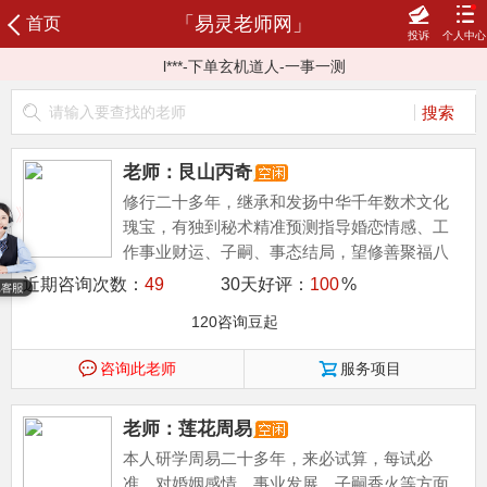
李***-下单洪半山-文王六爻
「易灵老师网」
首页
投诉
个人中心
大***-下单鸿祥善师-聊天服务
l***-下单玄机道人-一事一测
登录
注册
心***-下单刘博易-一事一测
说***-下单张弘毅(善缘老师)-奇门单项一事结果
咨询记录
我的订单
充值咨询豆
我的评价
匿***-下单知渊-测姻缘感情
我的信箱
服务协议
服务反馈
新晋老师
加易灵老师微信号:43133050 随时找到老师
老师：艮山丙奇
榜单老师
申请成为老师
修行二十多年，继承和发扬中华千年数术文化
瑰宝，有独到秘术精准预测指导婚恋情感、工
作事业财运、子嗣、事态结局，望修善聚福八
方有缘人。
近期咨询次数：
49
30天好评：
100
%
120咨询豆起
咨询此老师
服务项目
老师：莲花周易
本人研学周易二十多年，来必试算，每试必
准，对婚姻感情，事业发展，子嗣香火等方面