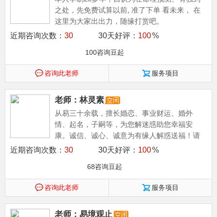
之处，先免费试算以前, 准了下单 看未来， 在
这里为大家出出力，随缘打赏吧。
近期咨询次数：
30
30天好评：
100
%
100咨询豆起
咨询此老师
服务项目
老师：林灵素
从易三十余载，擅长婚恋、事业财运、婚外
情、起名，子嗣等，为您解迷惑助您幸福安
康。诚信、诚心、诚意为有缘人解惑送福！请
先试测正确后，再付费解答未来。
近期咨询次数：
30
30天好评：
100
%
68咨询豆起
咨询此老师
服务项目
老师：易境观止