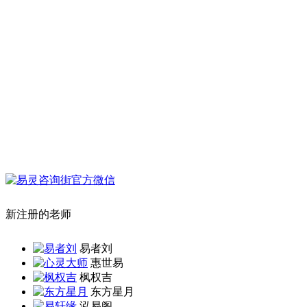
新注册的老师
易者刘
惠世易
枫权吉
东方星月
泓易阁