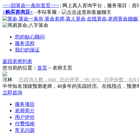
>>>回算命一条街首页<<<
| 网上真人咨询平台，服务项目：
>购买咨询豆<
- 本站客服：
您的贴心顾问
服务流程
我们的保证
返回老师列表
您当前的位置：
首页
> 老师主页
泫林
总咨询人数：
840
总好评率：
99.39
% 总评价数：
820
中华知名顶级预测老师，40多年的实战经历。在线指点，预
立即咨询
服务项目
老师简介
用户评价
付费指南
常见问题