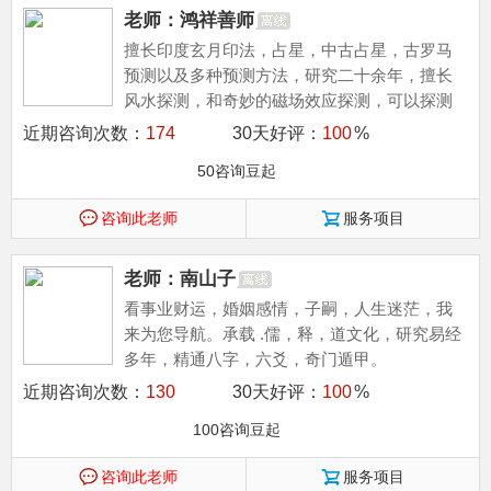
老师：鸿祥善师
擅长印度玄月印法，占星，中古占星，古罗马
预测以及多种预测方法，研究二十余年，擅长
风水探测，和奇妙的磁场效应探测，可以探测
很多不为人知的秘密
近期咨询次数：
174
30天好评：
100
%
50咨询豆起
咨询此老师
服务项目
老师：南山子
看事业财运，婚姻感情，子嗣，人生迷茫，我
来为您导航。承载 .儒，释，道文化，研究易经
多年，精通八字，六爻，奇门遁甲。
近期咨询次数：
130
30天好评：
100
%
100咨询豆起
咨询此老师
服务项目