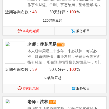
作事业财运、子嗣、事态结局，望修善聚福八
方有缘人。
近期咨询次数：
48
30天好评：
100
%
120咨询豆起
咨询此老师
服务项目
老师：莲花周易
本人研学周易二十多年，来必试算，每试必
准，对婚姻感情，事业发展，子嗣香火等方面
指引慈航 ，现在预测指导擅长紫微星斗，奇门
遁甲等，吉凶断测，指导方案，欢迎有缘人。
近期咨询次数：
39
30天好评：
100
%
50咨询豆起
咨询此老师
服务项目
老师：泫林
中华知名顶级预测老师，40多年的实战经历。