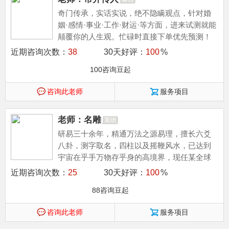
奇门传承，实话实说，绝不隐瞒观点，针对婚
姻·感情·事业·工作·财运·等方面，进来试测就能
颠覆你的人生观。忙碌时直接下单优先预测！
近期咨询次数：
38
30天好评：
100
%
100咨询豆起
咨询此老师
服务项目
老师：名雕
研易三十余年，精通万法之源易理，擅长六爻
八卦，测字取名，四柱以及摇鞭风水，已达到
宇宙在乎手万物存乎身的高境界，现任某全球
性道家组织易学专家。
近期咨询次数：
25
30天好评：
100
%
88咨询豆起
咨询此老师
服务项目