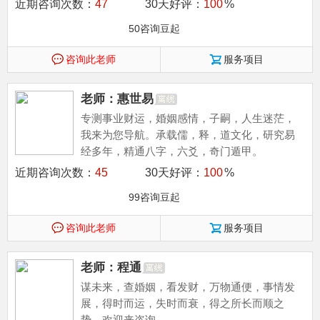
近期咨询次数：
47
30天好评：
100
%
50咨询豆起
咨询此老师
服务项目
老师：惠世易
专测事业财运，婚姻感情，子嗣，人生迷茫，
我来为您导航。承载儒，释，道文化，研究易
经多年，精通八字，六爻，奇门遁甲。
近期咨询次数：
45
30天好评：
100
%
99咨询豆起
咨询此老师
服务项目
老师：程通
谋未来，查婚姻，看发财，万物通便，事情发
展，得时而运，失时而衰，得之所长而顺之
势，欢迎来咨询，