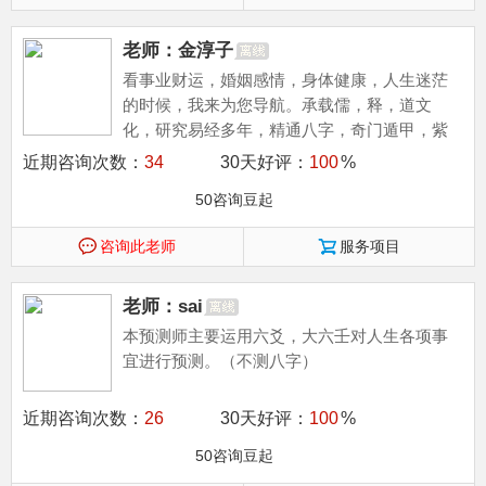
老师：金淳子
看事业财运，婚姻感情，身体健康，人生迷茫
的时候，我来为您导航。承载儒，释，道文
化，研究易经多年，精通八字，奇门遁甲，紫
微斗数，玄空风水，二十余年预测经验，竭诚
近期咨询次数：
34
30天好评：
100
%
为...
50咨询豆起
咨询此老师
服务项目
老师：sai
本预测师主要运用六爻，大六壬对人生各项事
宜进行预测。（不测八字）
近期咨询次数：
26
30天好评：
100
%
50咨询豆起