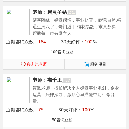
老师：易灵圣姑
随喜随缘，婚姻感情，事业财官， 瞬息自然.精
通生辰八字，奇门遁甲.梅花易数，求真务实，
帮助每一位有缘之人
近期咨询次数：
184
30天好评：
100
%
100咨询豆起
咨询此老师
服务项目
老师：韦千里
盲派老师，擅长解决个人婚姻事业规划，企业
运营，法律探寻，激活心里潜能带动生命能
量。
近期咨询次数：
75
30天好评：
100
%
50咨询豆起