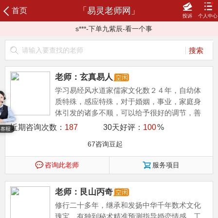
C***-下单莲花周易-灵卦预测
「易灵老师网」
首页
投诉
个人中心
z***-下单一叶知秋-老客户聊天
s***-下单九紫辰-看一个事
登录
注册
C***-下单莲花周易-灵卦预测
一***-下单艮山丙奇-一事
咨询记录
我的订单
充值咨询豆
我的评价
平***-下单知渊-六爻一事一测
我的信箱
服务协议
服务反馈
新晋老师
n***-下单玄机道人-官运预测指导
老师：玄真易人
一***-下单市井传人-怀孕分娩预测
榜单老师
申请成为老师
加易灵老师微信号:43133050 随时找到老师
学习易经风水道家儒家文化数２４年，自幼体
质特殊，感应特殊，对于婚姻，事业，家庭身
体引发的诸多不顺，可以给予很好的调节，善
于玄空，八宅，连山，归藏，奇门风水，博采...
近期咨询次数：
187
30天好评：
100
%
67咨询豆起
咨询此老师
服务项目
老师：艮山丙奇
修行二十多年，继承和发扬中华千年数术文化
瑰宝，有独到秘术精准预测指导婚恋情感、工