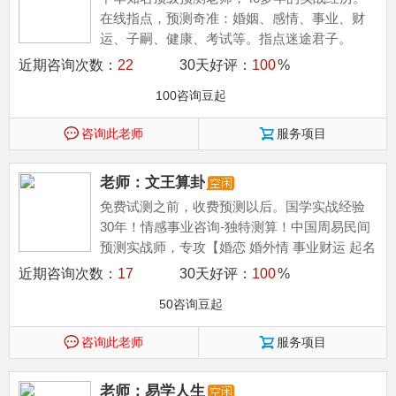
在线指点，预测奇准：婚姻、感情、事业、财
运、子嗣、健康、考试等。指点迷途君子。
近期咨询次数：
22
30天好评：
100
%
100咨询豆起
咨询此老师
服务项目
老师：文王算卦
免费试测之前，收费预测以后。国学实战经验
30年！情感事业咨询-独特测算！中国周易民间
预测实战师，专攻【婚恋 婚外情 事业财运 起名
子嗣 择日】等，助您趋吉避凶，走出困惑！...
近期咨询次数：
17
30天好评：
100
%
50咨询豆起
咨询此老师
服务项目
老师：易学人生