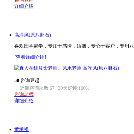
详细介绍
高淳风(原八卦石)
喜欢国学易学，专注于感情，婚姻，专心于客户，专用八
[查看详细介绍]
50
咨询豆起
近期咨询次数:
67
30天好评:
100
%
咨询老师
详细介绍
黄承祖