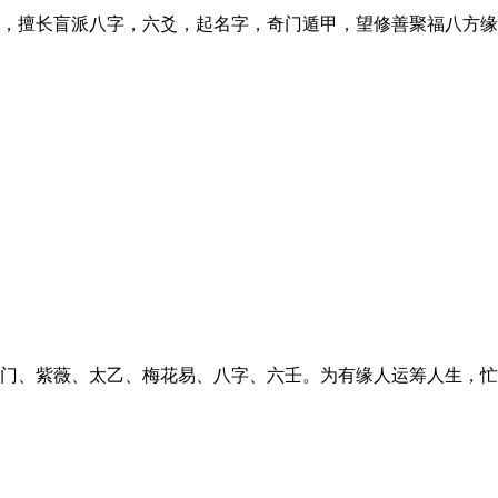
，擅长盲派八字，六爻，起名字，奇门遁甲，望修善聚福八方缘
门、紫薇、太乙、梅花易、八字、六壬。为有缘人运筹人生，忙