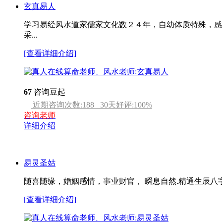
玄真易人
学习易经风水道家儒家文化数２４年，自幼体质特殊，感
采...
[查看详细介绍]
67
咨询豆起
近期咨询次数:
188
30天好评:
100
%
咨询老师
详细介绍
易灵圣姑
随喜随缘，婚姻感情，事业财官， 瞬息自然.精通生辰八
[查看详细介绍]