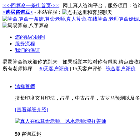
>>>回算命一条街首页<<<
| 网上真人咨询平台，服务项目：
>购买咨询豆<
- 本站客服：
您的贴心顾问
服务流程
我们的保证
易灵算命街欢迎你的到来，如果感觉本站对你有帮助,请点击收藏网
所有老师
排序：
30天客户评价
| 15天客户评价 |
综合客户评价
鸿祥善师
擅长印度玄月印法，占星，中古占星，古罗马预测以及多
[查看详细介绍]
50
咨询豆起