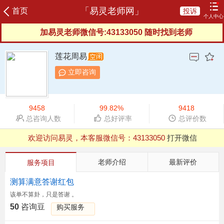
「易灵老师网」
首页
投诉
个人中心
加易灵老师微信号:43133050 随时找到老师
登录
注册
加易灵老师微信号:43133050 随时找到老师
咨询记录
我的订单
充值咨询豆
我的评价
莲花周易
我的信箱
服务协议
服务反馈
新晋老师
立即咨询
榜单老师
申请成为老师
9458
99.82%
9418
总咨询人数
总好评率
总评价数
欢迎访问易灵，本客服微信号：
43133050
打开微信
QQ浏览器支付有异常，建议用微信、UC等其他浏览器
欢迎访问易灵，本客服微信号：
43133050
打开微信
老师介绍
最新评价
服务项目
QQ浏览器支付有异常，建议用微信、UC等其他浏览器
测算满意答谢红包
该单不算卦，只是答谢 。
50
咨询豆
购买服务