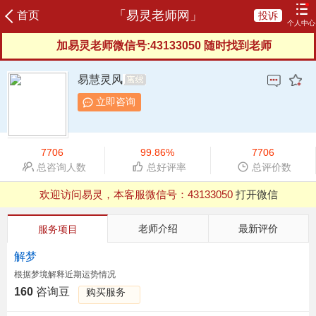
「易灵老师网」
首页
投诉
个人中心
加易灵老师微信号:43133050 随时找到老师
登录
注册
咨询记录
我的订单
充值咨询豆
我的评价
易慧灵风
我的信箱
服务协议
服务反馈
新晋老师
立即咨询
榜单老师
申请成为老师
7706
99.86%
7706
总咨询人数
总好评率
总评价数
欢迎访问易灵，本客服微信号：
43133050
打开微信
QQ浏览器支付有异常，建议用微信、UC等其他浏览器
老师介绍
最新评价
服务项目
解梦
根据梦境解释近期运势情况
160
咨询豆
购买服务