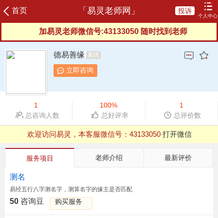
「易灵老师网」
首页
投诉
个人中心
加易灵老师微信号:43133050 随时找到老师
登录
注册
咨询记录
我的订单
充值咨询豆
我的评价
德易善缘
我的信箱
服务协议
服务反馈
新晋老师
立即咨询
榜单老师
申请成为老师
1
100%
1
总咨询人数
总好评率
总评价数
欢迎访问易灵，本客服微信号：
43133050
打开微信
QQ浏览器支付有异常，建议用微信、UC等其他浏览器
老师介绍
最新评价
服务项目
测名
易经五行八字测名字，测算名字的缘主是否匹配
50
咨询豆
购买服务