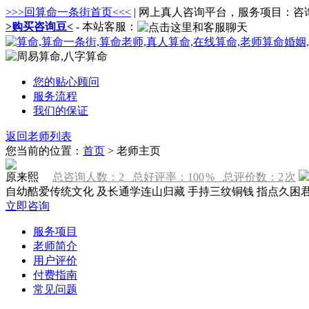
>>>回算命一条街首页<<<
| 网上真人咨询平台，服务项目：
>购买咨询豆<
- 本站客服：
您的贴心顾问
服务流程
我们的保证
返回老师列表
您当前的位置：
首页
> 老师主页
原来熙
总咨询人数：
2
总好评率：
100
% 总评价数：
2
次
自幼酷爱传统文化 及长通学连山归藏 手持三纹铜钱 指点久困
立即咨询
服务项目
老师简介
用户评价
付费指南
常见问题