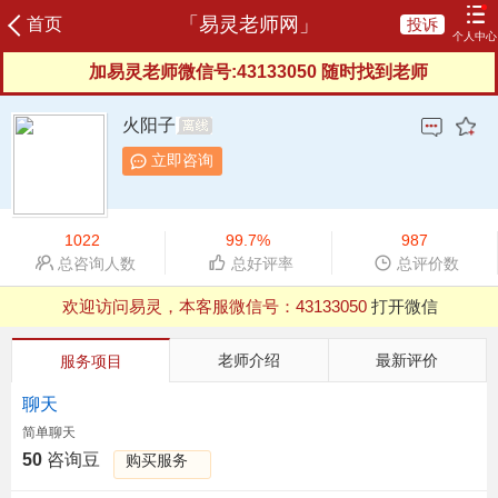
「易灵老师网」
首页
投诉
个人中心
加易灵老师微信号:43133050 随时找到老师
登录
注册
加易灵老师微信号:43133050 随时找到老师
咨询记录
我的订单
充值咨询豆
我的评价
火阳子
我的信箱
服务协议
服务反馈
新晋老师
立即咨询
榜单老师
申请成为老师
1022
99.7%
987
总咨询人数
总好评率
总评价数
欢迎访问易灵，本客服微信号：
43133050
打开微信
QQ浏览器支付有异常，建议用微信、UC等其他浏览器
欢迎访问易灵，本客服微信号：
43133050
打开微信
老师介绍
最新评价
服务项目
QQ浏览器支付有异常，建议用微信、UC等其他浏览器
聊天
简单聊天
50
咨询豆
购买服务