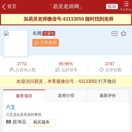
「易灵老师网」
首页
投诉
个人中心
加易灵老师微信号:43133050 随时找到老师
登录
注册
咨询记录
我的订单
充值咨询豆
我的评价
名雕
我的信箱
服务协议
服务反馈
新晋老师
立即咨询
榜单老师
申请成为老师
2772
99.96%
2747
总咨询人数
总好评率
总评价数
欢迎访问易灵，本客服微信号：
43133050
打开微信
QQ浏览器支付有异常，建议用微信、UC等其他浏览器
老师介绍
最新评价
服务项目
六爻
六爻适合算具体的事情。
88
咨询豆
购买服务