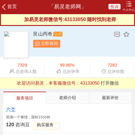
「易灵老师网」
首页
投诉
个人中心
加易灵老师微信号:43133050 随时找到老师
登录
注册
咨询记录
我的订单
充值咨询豆
我的评价
艮山丙奇
我的信箱
服务协议
服务反馈
新晋老师
立即咨询
榜单老师
申请成为老师
7329
99.86%
7282
总咨询人数
总好评率
总评价数
欢迎访问易灵，本客服微信号：
43133050
打开微信
QQ浏览器支付有异常，建议用微信、UC等其他浏览器
老师介绍
最新评价
服务项目
六爻
简测一个事情，限时15分钟
120
咨询豆
购买服务