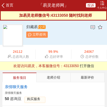
「易灵老师网」
首页
投诉
个人中心
加易灵老师微信号:43133050 随时找到老师
登录
注册
咨询记录
我的订单
充值咨询豆
我的评价
归藏易
我的信箱
服务协议
服务反馈
新晋老师
立即咨询
榜单老师
申请成为老师
24112
99.9%
24067
总咨询人数
总好评率
总评价数
欢迎访问易灵，本客服微信号：
43133050
打开微信
QQ浏览器支付有异常，建议用微信、UC等其他浏览器
老师介绍
最新评价
服务项目
亲情聊天服务
亲情聊天服务
50
咨询豆
购买服务