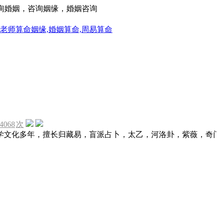
咨询婚姻，咨询姻缘，婚姻咨询
4068
次
学文化多年，擅长归藏易，盲派占卜，太乙，河洛卦，紫薇，奇