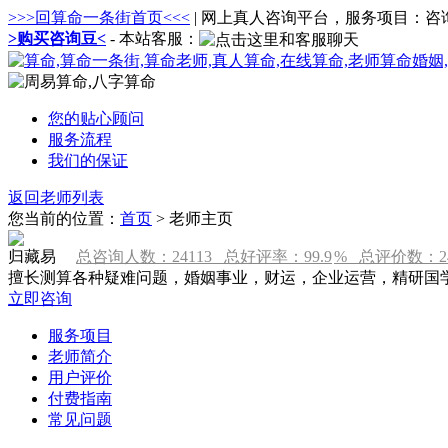
>>>回算命一条街首页<<<
| 网上真人咨询平台，服务项目：
>购买咨询豆<
- 本站客服：
您的贴心顾问
服务流程
我们的保证
返回老师列表
您当前的位置：
首页
> 老师主页
归藏易
总咨询人数：
24113
总好评率：
99.9
% 总评价数：
2
擅长测算各种疑难问题，婚姻事业，财运，企业运营，精研国
立即咨询
服务项目
老师简介
用户评价
付费指南
常见问题