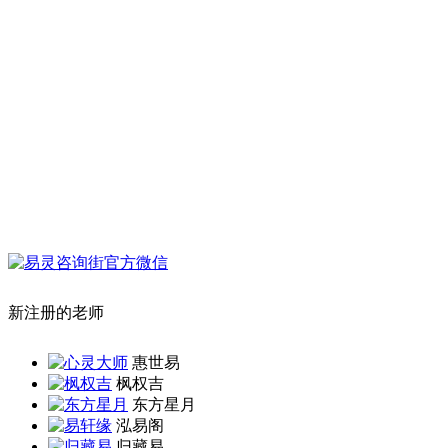
新注册的老师
惠世易
枫权吉
东方星月
泓易阁
归藏易