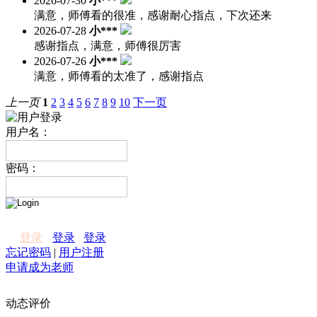
2026-07-30
小***
满意，师傅看的很准，感谢耐心指点，下次还来
2026-07-28
小***
感谢指点，满意，师傅很厉害
2026-07-26
小***
满意，师傅看的太准了，感谢指点
上一页
1
2
3
4
5
6
7
8
9
10
下一页
用户名：
密码：
登录
登录
登录
忘记密码
|
用户注册
申请成为老师
动态评价