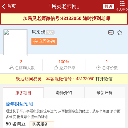
「易灵老师网」
首页
投诉
个人中心
加易灵老师微信号:43133050 随时找到老师
登录
注册
咨询记录
我的订单
充值咨询豆
我的评价
原来熙
我的信箱
服务协议
服务反馈
新晋老师
立即咨询
榜单老师
申请成为老师
2
100%
2
总咨询人数
总好评率
总评价数
欢迎访问易灵，本客服微信号：
43133050
打开微信
QQ浏览器支付有异常，建议用微信、UC等其他浏览器
老师介绍
最新评价
服务项目
流年财运预测
通过从子平八字看出您的流年运气 从而预测命主的财运，从各个角度 多方面
多维度 批复每个流年的财运
50
咨询豆
购买服务