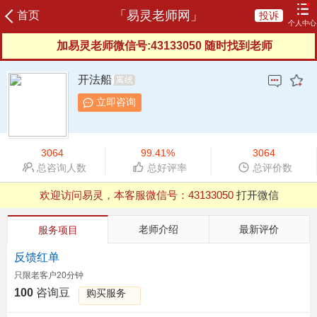
「易灵老师网」
首页
投诉
个人中心
加易灵老师微信号:43133050 随时找到老师
登录
注册
咨询记录
我的订单
充值咨询豆
我的评价
开法船
我的信箱
服务协议
服务反馈
新晋老师
立即咨询
榜单老师
申请成为老师
3064
99.41%
3064
总咨询人数
总好评率
总评价数
欢迎访问易灵，本客服微信号：
43133050
打开微信
QQ浏览器支付有异常，建议用微信、UC等其他浏览器
老师介绍
最新评价
服务项目
反馈红单
只限老客户20分钟
100
咨询豆
购买服务