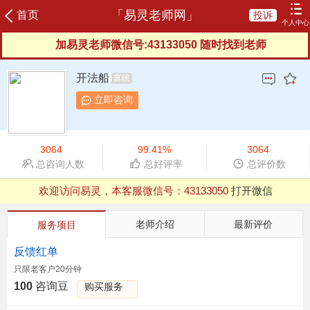
「易灵老师网」
首页
投诉
个人中心
加易灵老师微信号:43133050 随时找到老师
登录
注册
加易灵老师微信号:43133050 随时找到老师
咨询记录
我的订单
充值咨询豆
我的评价
开法船
我的信箱
服务协议
服务反馈
新晋老师
立即咨询
榜单老师
申请成为老师
3064
99.41%
3064
总咨询人数
总好评率
总评价数
欢迎访问易灵，本客服微信号：
43133050
打开微信
QQ浏览器支付有异常，建议用微信、UC等其他浏览器
欢迎访问易灵，本客服微信号：
43133050
打开微信
老师介绍
最新评价
服务项目
QQ浏览器支付有异常，建议用微信、UC等其他浏览器
反馈红单
只限老客户20分钟
100
咨询豆
购买服务